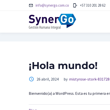
info@synergo.com.co
+57 310 201 28 62
mail
phonelink_ring
¡Hola mundo!
access_time
26 abril, 2024
by
mistyrose-stork-831728
Bienvenido(a) a WordPress. Esta es tu primera en